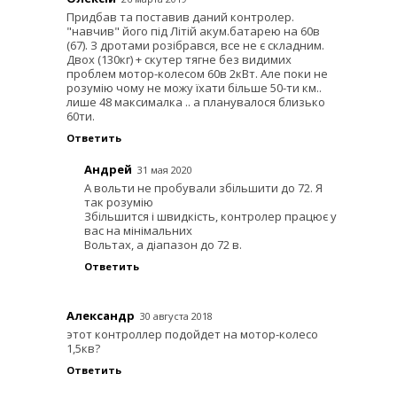
Придбав та поставив даний контролер.
"навчив" його під Літій акум.батарею на 60в
(67). З дротами розібрався, все не є складним.
Двох (130кг) + скутер тягне без видимих
проблем мотор-колесом 60в 2кВт. Але поки не
розумію чому не можу їхати більше 50-ти км..
лише 48 максималка .. а планувалося близько
60ти.
Ответить
Андрей
31 мая 2020
А вольти не пробували збільшити до 72. Я
так розумію
Збільшится і швидкість, контролер працює у
вас на мінімальних
Вольтах, а діапазон до 72 в.
Ответить
Александр
30 августа 2018
этот контроллер подойдет на мотор-колесо
1,5кв?
Ответить