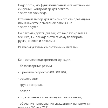
Недорогой, но функциональный и качественный
синусный контроллер для лёгкого
электровелосипеда.
Отличный выбор для экономного самодельщика
или в качестве ремонтной замены на
электроскутер.
Не рекомендуется для тех, кто не разбирается в
технике, т.к. понадобится самому подбирать
ручки, кнопки и разъёмы.
Размеры указаны с монтажными петлями.
Контроллер поддерживает функции:
- безсенсорный режим,
- 3 режима скорости 50/100/110%,
- рекуперация,
- круиз-контроль,
- реверс,
- подключение сигнализации с антиугоном,
- обучение направления вращения и напряжения
питания (60 или 72В).