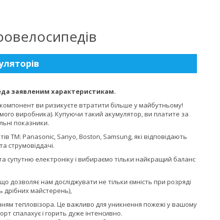
ровелосипедів
уляторів
педа заявленим характеристикам.
 компонент ви ризикуєте втратити більше у майбутньому!
мого виробника). Купуючи такий акумулятор, ви платите за
альні показники.
ів ТМ: Panasonic, Sanyo, Boston, Samsung, які відповідають
та струмовіддачі.
та супутню електроніку і вибираємо тільки найкращий баланс
о дозволяє нам досліджувати не тільки ємність при розряді
ь дрібних майстерень),
анням тепловізора. Це важливо для уникнення пожежі у вашому
порт спалахує і горить дуже інтенсивно.