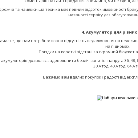
коментарів на сайті продавця. Звичайно, ми не єдині, ал
орожча та найякісніша техніка має певний відсоток ймовірності бра
наявності сервісу для обслуговува
4. Акумулятор для різних
ачаєте, що вам потрібно: повна відсутність педалювання на велосипеді
на підйомах.
Поїздки на короткі відстані за скромний бюджет 
акумуляторів дозволяє задовольнити безліч запитів: напруга 36, 48, 60, 72
30 А·год, 40 А·год, 64 А·
Бажаємо вам вдалих покупок і радості від експ