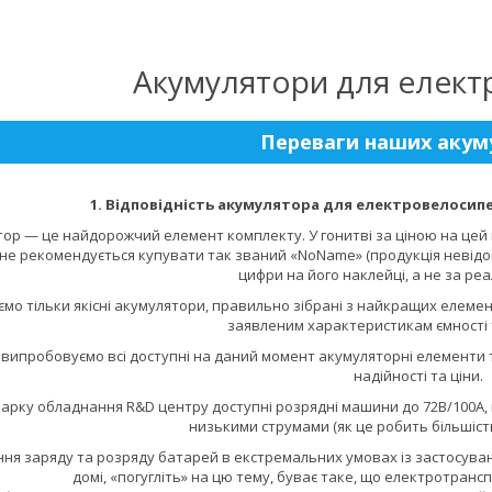
Акумулятори для елект
Переваги наших акум
1. Відповідність акумулятора для електровелоси
ор — це найдорожчий елемент комплекту. У гонитві за ціною на цей
не рекомендується купувати так званий «NoName» (продукція невідо
цифри на його наклейці, а не за ре
мо тільки якісні акумулятори, правильно зібрані з найкращих елемент
заявленим характеристикам ємності 
 випробовуємо всі доступні на даний момент акумуляторні елементи 
надійності та ціни.
арку обладнання R&D центру доступні розрядні машини до 72В/100А, щ
низькими струмами (як це робить більшіст
ння заряду та розряду батарей в екстремальних умовах із застосув
домі, «погугліть» на цю тему, буває таке, що електротранс