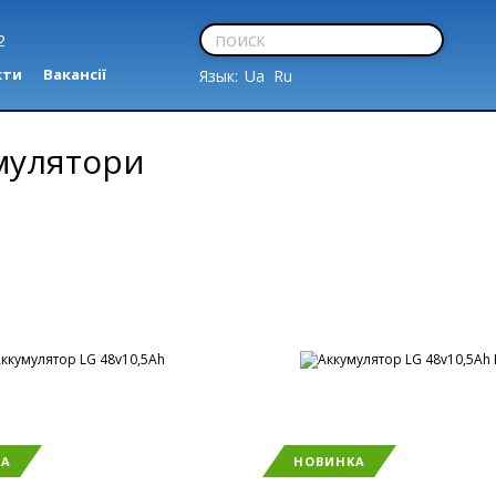
2
кти
Вакансії
Язык:
Ua
Ru
мулятори
КА
НОВИНКА