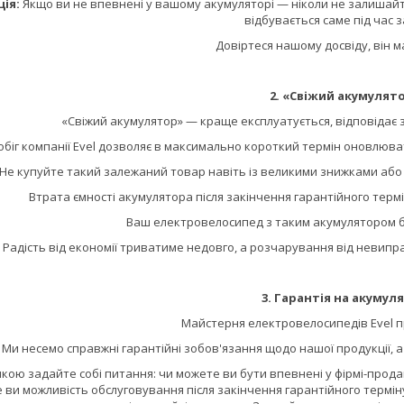
ія:
Якщо ви не впевнені у вашому акумуляторі — ніколи не залишайте
відбувається саме під час 
Довіртеся нашому досвіду, він м
2. «Свіжий акумулят
«Свіжий акумулятор» — краще експлуатується, відповідає
біг компанії Evel дозволяє в максимально короткий термін оновлюват
Не купуйте такий залежаний товар навіть із великими знижками або а
Втрата ємності акумулятора після закінчення гарантійного терм
Ваш електровелосипед з таким акумулятором б
Радість від економії триватиме недовго, а розчарування від невип
3. Гарантія на акумул
Майстерня електровелосипедів Evel пр
Ми несемо справжні гарантійні зобов'язання щодо нашої продукції, 
кою задайте собі питання: чи можете ви бути впевнені у фірмі-продав
 ви можливість обслуговування після закінчення гарантійного терміну