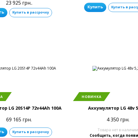
23 925 грн..
Купить
Купить в расс
ть
Купить в рассрочку
КА
НОВИНКА
ор LG 20S14P 72v44Ah 100A
Аккумулятор LG 48v 5
69 165 грн.
4 350 грн.
Товара нет в наличи
ть
Купить в рассрочку
Сообщить, когда появ