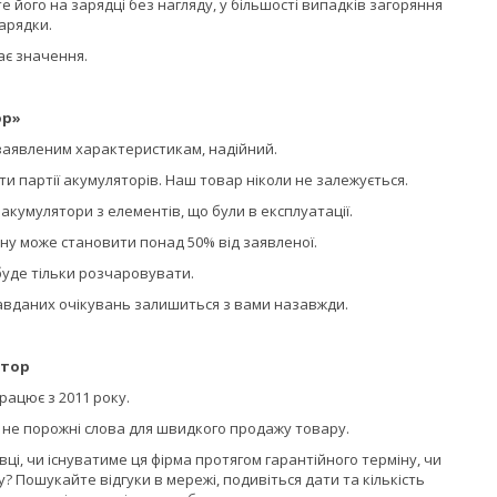
 його на зарядці без нагляду, у більшості випадків загоряння
зарядки.
ає значення.
ор»
 заявленим характеристикам, надійний.
и партії акумуляторів. Наш товар ніколи не залежується.
кумулятори з елементів, що були в експлуатації.
іну може становити понад 50% від заявленої.
уде тільки розчаровувати.
равданих очікувань залишиться з вами назавжди.
ятор
ацює з 2011 року.
а не порожні слова для швидкого продажу товару.
ці, чи існуватиме ця фірма протягом гарантійного терміну, чи
? Пошукайте відгуки в мережі, подивіться дати та кількість