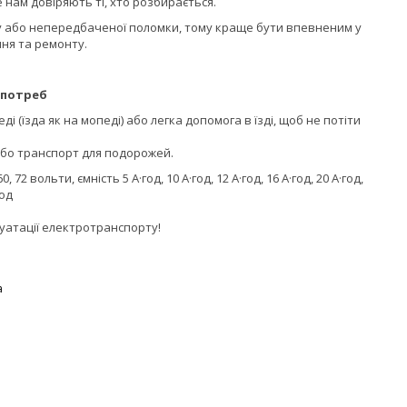
е нам довіряють ті, хто розбирається.
ку або непередбаченої поломки, тому краще бути впевненим у
ння та ремонту.
 потреб
 (їзда як на мопеді) або легка допомога в їзді, щоб не потіти
або транспорт для подорожей.
 вольти, ємність 5 А·год, 10 А·год, 12 А·год, 16 А·год, 20 А·год,
год
луатації електротранспорту!