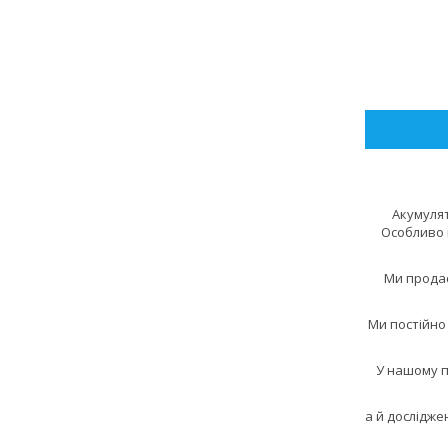
Акумулят
Особливо 
Ми продає
Ми постійно
У нашому п
а й дослідже