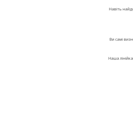
Навіть найд
Ви самі визн
Наша лінійка 