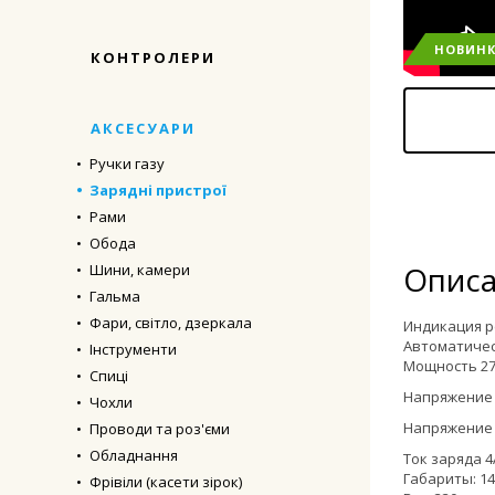
НОВИН
КОНТРОЛЕРИ
АКСЕСУАРИ
Ручки газу
Зарядні пристрої
Рами
Обода
Описа
Шини, камери
Гальма
Фари, світло, дзеркала
Индикация р
Автоматичес
Інструменти
Мощность 27
Спиці
Напряжение 
Чохли
Напряжение 
Проводи та роз'єми
Обладнання
Ток заряда 4
Габариты: 147
Фрівіли (касети зірок)