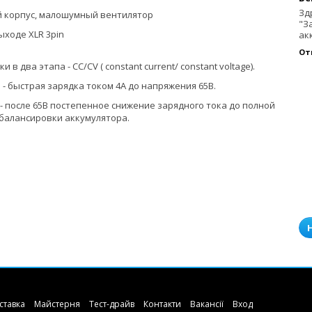
Зд
 корпус, малошумный вентилятор
"З
ыходе XLR 3pin
ак
От
 в два этапа - CC/CV ( constant current/ constant voltage).
- быстрая зарядка током 4А до напряжения 65В.
- после 65В постепенное снижение зарядного тока до полной
 балансировки аккумулятора.
ставка
Майстерня
Тест-драйв
Контакти
Вакансії
Вход