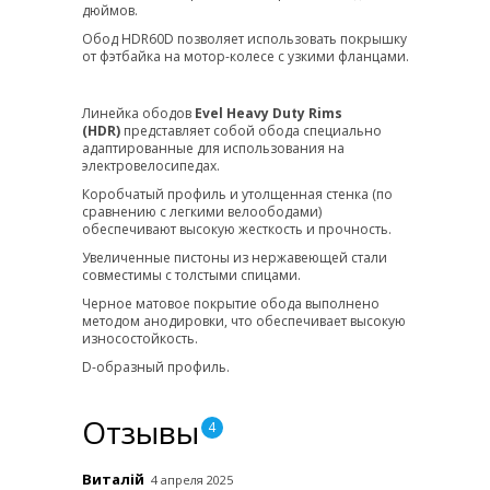
дюймов.
Обод HDR60D позволяет использовать покрышку
от фэтбайка на мотор-колесе с узкими фланцами.
Линейка ободов
Evel Heavy Duty Rims
(HDR)
представляет собой обода специально
адаптированные для использования на
электровелосипедах.
Коробчатый профиль и утолщенная стенка (по
сравнению с легкими велоободами)
обеспечивают высокую жесткость и прочность.
Увеличенные пистоны из нержавеющей стали
совместимы с толстыми спицами.
Черное матовое покрытие обода выполнено
методом анодировки, что обеспечивает высокую
износостойкость.
D-образный профиль.
Отзывы
4
Виталій
4 апреля 2025