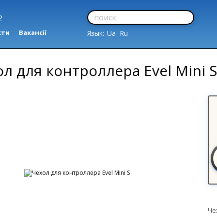
2
кти
Вакансії
Язык:
Ua
Ru
л для контроллера Evel Mini S
Че