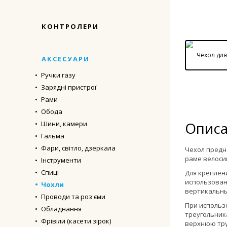
КОНТРОЛЕРИ
АКСЕСУАРИ
Ручки газу
Зарядні пристрої
Рами
Обода
Описа
Шини, камери
Гальма
Фари, світло, дзеркала
Чехол предна
раме велоси
Інструменти
Спиці
Для креплен
использован
Чохли
вертикальны
Проводи та роз'єми
При использ
Обладнання
треугольник
Фрівіли (касети зірок)
верхнюю тру