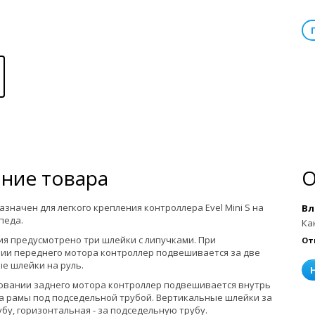
ние товара
значен для легкого крепления контроллера Evel Mini S на
Вл
педа.
Ка
ия предусмотрено три шлейки с липучками. При
От
ии переднего мотора контроллер подвешивается за две
е шлейки на руль.
овании заднего мотора контроллер подвешивается внутрь
а рамы под подседельной трубой. Вертикальные шлейки за
бу, горизонтальная - за подседельную трубу.